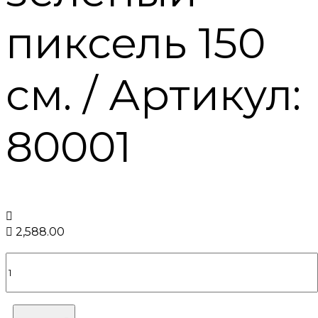
пиксель 150
см. / Артикул:
80001


2,588.00